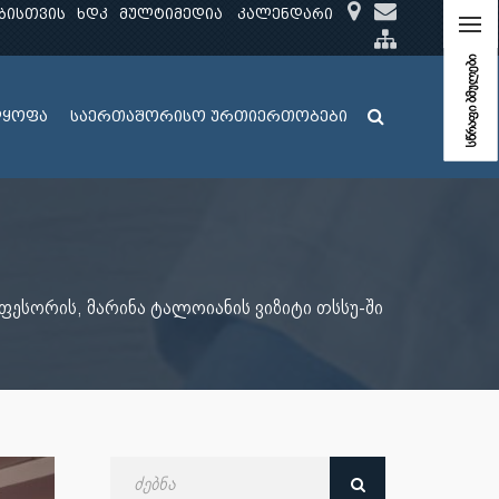
ბისთვის
ხდკ
მულტიმედია
კალენდარი
სწრაფი ბმულები
ლყოფა
საერთაშორისო ურთიერთობები
ესორის, მარინა ტალოიანის ვიზიტი თსსუ-ში
ძებნა
თარიღით