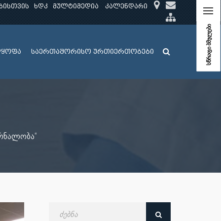
ბისთვის
ხდკ
მულტიმედია
კალენდარი
სწრაფი ბმულები
ლყოფა
საერთაშორისო ურთიერთობები
კურნალობა“
ძებნა
თარიღით