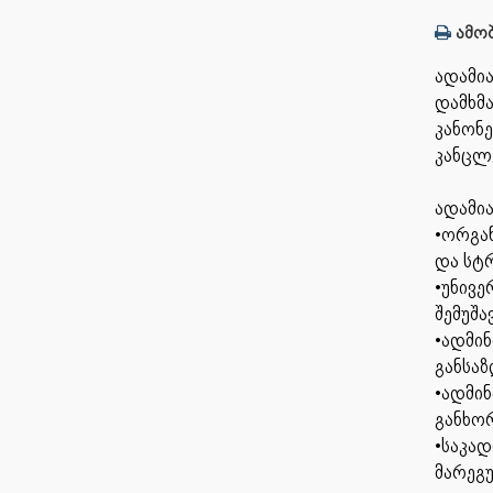
ამობ
ადამია
დამხმ
კანონე
კანცლ
ადამია
•ორგან
და სტ
•უნივე
შემუშა
•ადმი
განსა
•ადმი
განხორ
•საკად
მარეგ