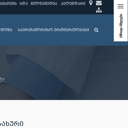
ბისთვის
ხდკ
მულტიმედია
კალენდარი
სწრაფი ბმულები
ლყოფა
საერთაშორისო ურთიერთობები
ტი
ᲡᲐᲮᲣᲠᲘ