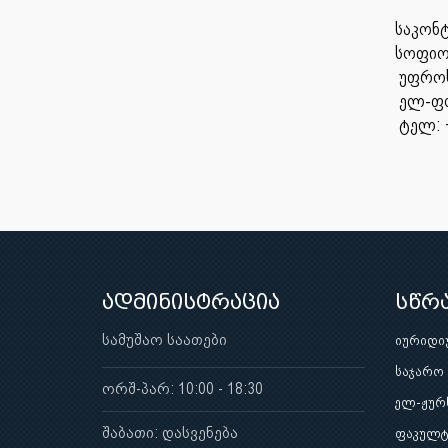
საკონ
სოფიო
ელ-ფოს
ტელ: +
ადმინისტრაცია
სწრ
სამუშაო საათები
იურიდი
საჯარო
ორშ-პარ: 10:00 - 18:30
ელ-ჟურ
შაბათი: დასვენება
ფაკულტ