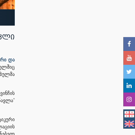
კლი
რი და
ელშიც
ებულმა
ინჩის
წავლა“
იკური
აციის
ნებელ