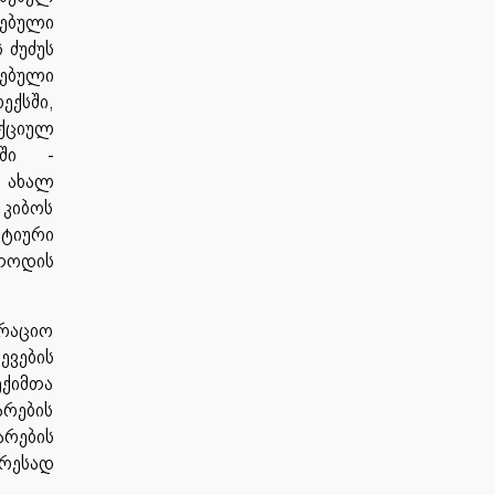
ზებული
 ძუძუს
ებული
ქსში,
უქციულ
იაში -
 ახალ
კიბოს
სტიური
თოდის
ერაციო
ევების
ექიმთა
არების
არების
ღრესად