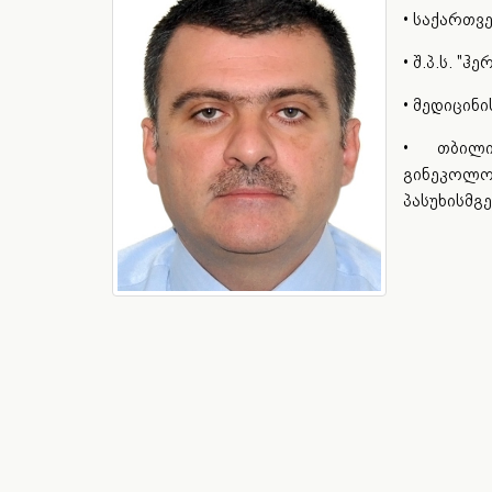
• საქართვ
• შ.პ.ს. "
• მედიცინ
• თბილი
გინეკოლ
პასუხისმგ