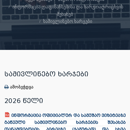
ინფორმაცია დაფინანსებისა და ხარჯთაღრიცხვის
შესახებ
სამივლინებო ხარჯები
ᲡᲐᲛᲘᲕᲚᲘᲜᲔᲑᲝ ᲮᲐᲠᲯᲔᲑᲘ
ამობეჭდვა
2026 წელი
ინფორმაცია ოფიციალურ და სამუშაო ვიზიტებზე
გაწეული სამივლინებო ხარჯების შესახებ
თანამდებობის პირებზე (ჯამურად) და სხვა