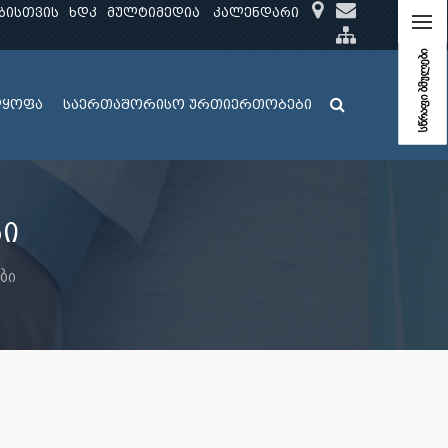
ბისთვის
ხდკ
მულტიმედია
კალენდარი
სწრაფი ბმულები
ლყოფა
საერთაშორისო ურთიერთობები
ი
ბი