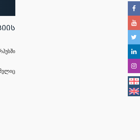
იის
რპუსში
ომელიც