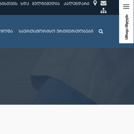
ბისთვის
ხდკ
მულტიმედია
კალენდარი
სწრაფი ბმულები
ლყოფა
საერთაშორისო ურთიერთობები