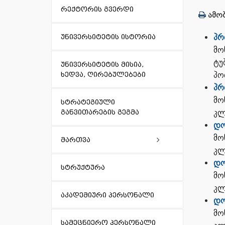
რექტორის გვერდი
ამობ
პრ
უნივერსიტეტის ისტორია
მო
ტუ
უნივერსიტეტის მისია,
პო
ხედვა, ღირებულებები
პრ
მო
სტრატეგიული
კლ
განვითარების გეგმა
დ
ო
მო
მართვა
კლ
დო
აკადემიური საბჭო
სტრუქტურა
მო
კლ
წარმომადგენლობითი საბჭო
აკადემიური პერსონალი
დო
მო
რექტორი
სამეცნიერო პერსონალი