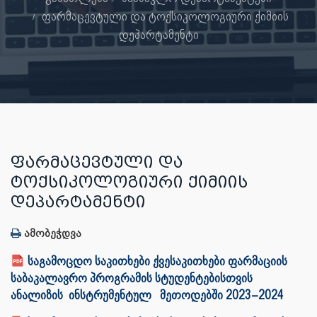
ფარმაცევტული და ტოქსიკოლოგიური ქიმიის
დეპარტამენტი
ᲤᲐᲠᲛᲐᲪᲔᲕᲢᲣᲚᲘ ᲓᲐ
ᲢᲝᲥᲡᲘᲙᲝᲚᲝᲒᲘᲣᲠᲘ ᲥᲘᲛᲘᲘᲡ
ᲓᲔᲞᲐᲠᲢᲐᲛᲔᲜᲢᲘ
ამობეჭდვა
საგამოცდო საკითხები ქვესაკითხები ფარმაციის
საბაკალავრო პროგრამის სტუდენტებისთვის
ანალიზის ინსტრუმენტულ მეთოდებში 2023–2024