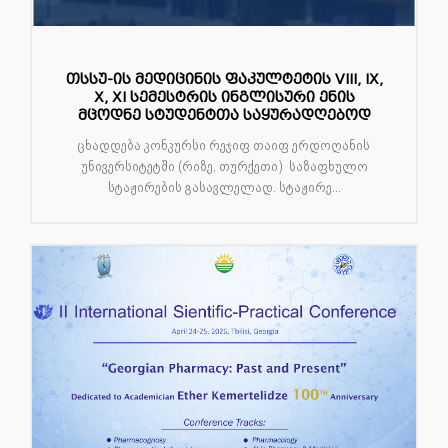
თსსუ-ის მედიცინის ფაკულტეტის VIII, IX,
X, XI სემესტრის ინგლისური ენის
მცოდნე სტუდენტთა საყურადღებოდ
ცხადდება კონკურსი რეჯიფ თაიფ ერდოღანის
უნივერსიტეტში (რიზე, თურქეთი) საზაფხულო
სტაჟირების გასავლელად. სტაჟირე...