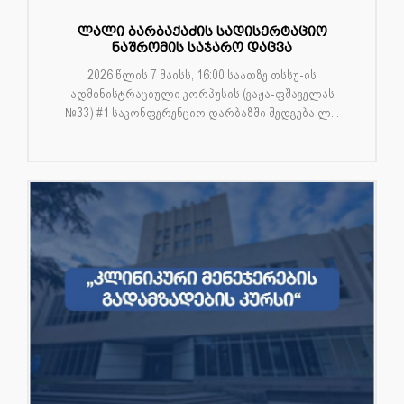
ლალი ბარბაქაძის სადისერტაციო
ნაშრომის საჯარო დაცვა
2026 წლის 7 მაისს, 16:00 საათზე თსსუ-ის
ადმინისტრაციული კორპუსის (ვაჟა-ფშაველას
№33) #1 საკონფერენციო დარბაზში შედგება ლ...