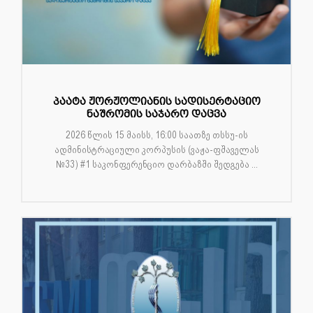
პაატა ჟორჟოლიანის სადისერტაციო
ნაშრომის საჯარო დაცვა
2026 წლის 15 მაისს, 16:00 საათზე თსსუ-ის
ადმინისტრაციული კორპუსის (ვაჟა-ფშაველას
№33) #1 საკონფერენციო დარბაზში შედგება ...