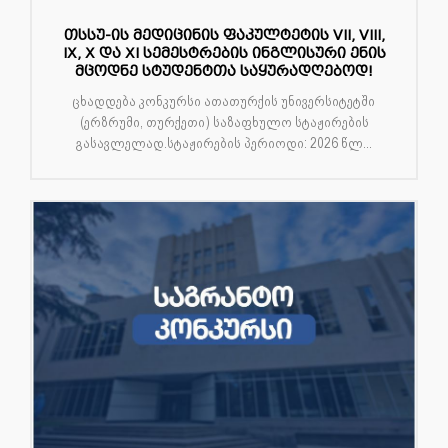
თსსუ-ის მედიცინის ფაკულტეტის VII, VIII,
IX, X და XI სემესტრების ინგლისური ენის
მცოდნე სტუდენტთა საყურადღებოდ!
ცხადდება კონკურსი ათათურქის უნივერსიტეტში
(ერზრუმი, თურქეთი) საზაფხულო სტაჟირების
გასავლელად.სტაჟირების პერიოდი: 2026 წლ...