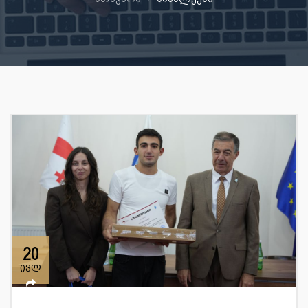
20
ივლ