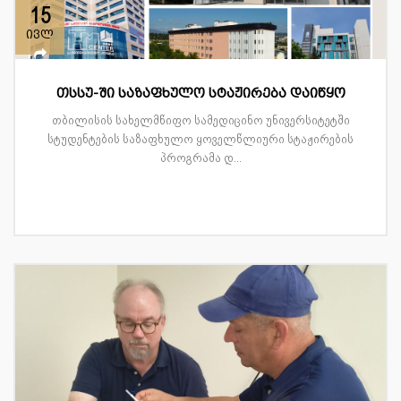
15
ივლ
თსსუ-ში საზაფხულო სტაჟირება დაიწყო
თბილისის სახელმწიფო სამედიცინო უნივერსიტეტში
სტუდენტების საზაფხულო ყოველწლიური სტაჟირების
პროგრამა დ...