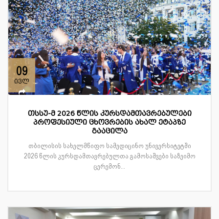
09
ივლ
თსსუ-მ 2026 წლის კურსდამთავრებულები
პროფესიული ცხოვრების ახალ ეტაპზე
გააცილა
თბილისის სახელმწიფო სამედიცინო უნივერსიტეტში
2026 წლის კურსდამთავრებულთა გამოსაშვები საზეიმო
ცერემონ...