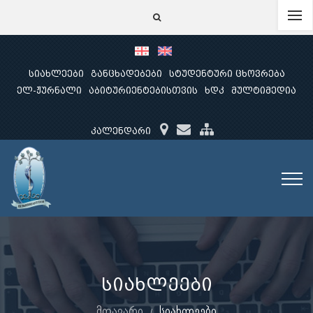
სიახლეები
განცხადებები
სტუდენტური ცხოვრება
ელ-ჟურნალი
აბიტურიენტებისთვის
ხდკ
მულტიმედია
კალენდარი
სიახლეები
მთავარი
სიახლეები