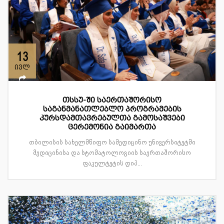
13
ივლ
თსსუ-ში საერთაშორისო
საგანმანათლებლო პროგრამების
კურსდამთავრებულთა გამოსაშვები
ცერემონია გაიმართა
თბილისის სახელმწიფო სამედიცინო უნივერსიტეტში
მედიცინისა და სტომატოლოგიის საერთაშორისო
ფაკულტეტის დიპ...