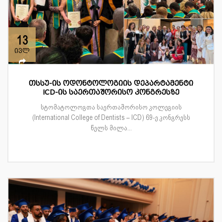
13
ივლ
თსსუ-ის ოდონტოლოგიის დეპარტამენტი
ICD-ის საერთაშორისო კონგრესზე
სტომატოლოგთა საერთაშორისო კოლეგიის
(International College of Dentists – ICD) 69-ე კონგრესს
წელს მილა...