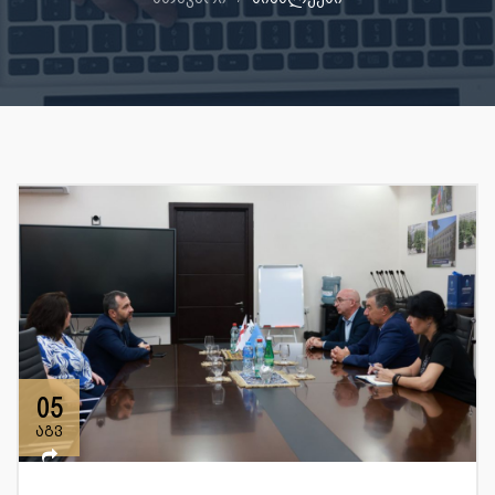
05
აგვ