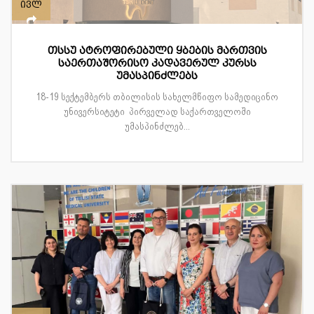
ივლ
თსსუ ატროფირებული ყბების მართვის
საერთაშორისო კადავერულ კურსს
უმასპინძლებს
18-19 სექტემბერს თბილისის სახელმწიფო სამედიცინო
უნივერსიტეტი პირველად საქართველოში
უმასპინძლებ...