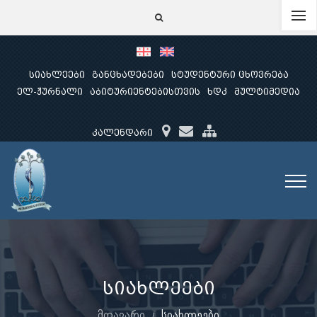
სიახლეები
განცხადებები
სტუდენტური ცხოვრება
ელ-ჟურნალი
აბიტურიენტებისთვის
ხდკ
მულტიმედია
კალენდარი
სიახლეები
მთავარი
სიახლეები