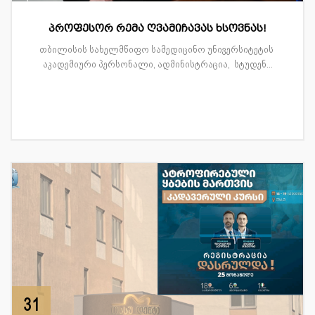
პროფესორ რემა ღვამიჩავას ხსოვნას!
თბილისის სახელმწიფო სამედიცინო უნივერსიტეტის
აკადემიური პერსონალი, ადმინისტრაცია, სტუდენ...
31