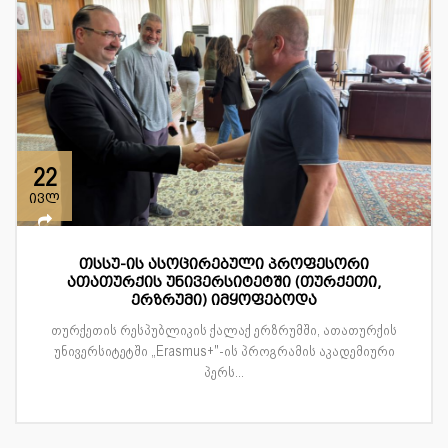
22
ივლ
თსსუ-ის ასოცირებული პროფესორი
ათათურქის უნივერსიტეტში (თურქეთი,
ერზრუმი) იმყოფებოდა
თურქეთის რესპუბლიკის ქალაქ ერზრუმში, ათათურქის
უნივერსიტეტში „Erasmus+"-ის პროგრამის აკადემიური
პერს...