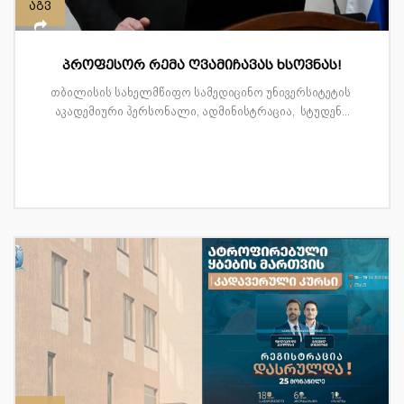
აგვ
პროფესორ რემა ღვამიჩავას ხსოვნას!
თბილისის სახელმწიფო სამედიცინო უნივერსიტეტის
აკადემიური პერსონალი, ადმინისტრაცია, სტუდენ...