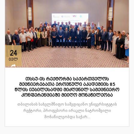
24
ივლ
თსსუ-ის რექტორმა საქართველოს
მეცნიერებათა ეროვნული აკადემიის 85
წლის იუბილესადმი მიძღვნილ სამეცნიერო
კონფერენციაში მიიღო მონაწილეობა
თბილისის სახელმწიფო სამედიცინო უნივერსიტეტის
რექტორი, პროფესორი ირაკლი ნატროშვილი
მონაწილეობდა საქარ...