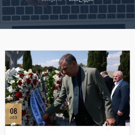
08
აგვ