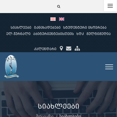
სიახლეები
განცხადებები
სტუდენტური ცხოვრება
ელ-ჟურნალი
აბიტურიენტებისთვის
ხდკ
მულტიმედია
კალენდარი
სიახლეები
მთავარი
სიახლეები