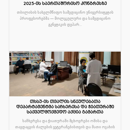
2025-ის საერთაშორისო კონგრესზე
თბილისის სახელმწიფო სამედიცინო უნივერსიტეტის
პროფესორებმა — მოლეკულური და სამედიცინო
გენეტიკის დეპარ...
თსსუ-ის თვალის სნეულებათა
დეპარტამენტმა საჩხერესა და ჭიათურაში
04
საქველმოქმედო აქცია გამართა
ნოე
საჩხერესა და ჭიათურაში მცხოვრები ომისა და
თავდაცვის ძალების ვეტერანებისთვის და მათი ოჯახის