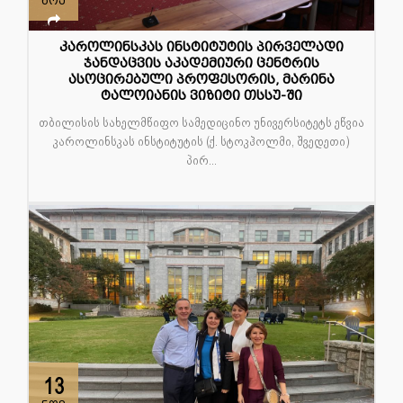
ნოე
კაროლინსკას ინსტიტუტის პირველადი
ჯანდაცვის აკადემიური ცენტრის
ასოცირებული პროფესორის, მარინა
ტალოიანის ვიზიტი თსსუ-ში
თბილისის სახელმწიფო სამედიცინო უნივერსიტეტს ეწვია
კაროლინსკას ინსტიტუტის (ქ. სტოკჰოლმი, შვედეთი)
პირ...
13