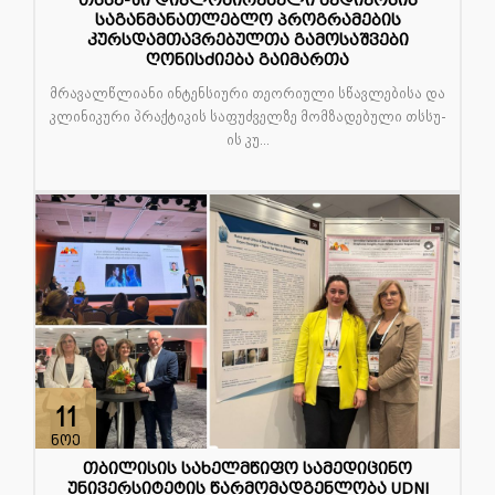
თსსუ-ში დიპლომირებული მედიკოსის
საგანმანათლებლო პროგრამების
კურსდამთავრებულთა გამოსაშვები
ღონისძიება გაიმართა
მრავალწლიანი ინტენსიური თეორიული სწავლებისა და
კლინიკური პრაქტიკის საფუძველზე მომზადებული თსსუ-
ის კუ...
11
ნოე
თბილისის სახელმწიფო სამედიცინო
უნივერსიტეტის წარმომადგენლობა UDNI